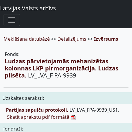
Latvijas Valsts arhīvs
Meklēšana datubāzē
>>
Detalizējums
>>
Izvērsums
Fonds:
Ludzas pārvietojamās mehanizētas
kolonnas LKP pirmorganizācija. Ludzas
pilsēta.
LV_LVA_F PA-9939
Uzskaites saraksti:
Partijas sapulču protokoli,
LV_LVA_FPA-9939_US1,
Skatīt aprakstu pdf formātā
Fondraži: