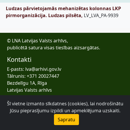
Ludzas pārvietojamās mehanizētas kolonnas LKP
pirmorganizācija. Ludzas pilsēta,
LV_LVA_PA-9939
© LNA Latvijas Valsts arhīvs,
publicētā satura visas tiesības aizsargātas.
Kontakti
E-pasts: lva@arhivi.gov.lv
Tālrunis: +371 20027447
Bezdelīgu 1A, Rīga
Latvijas Valsts arhīvs
Šī vietne izmanto sīkdatnes (cookies), lai nodrošinātu
Jūsu pieprasījumu izpildi un apmeklējuma uzskaiti.
Sapratu