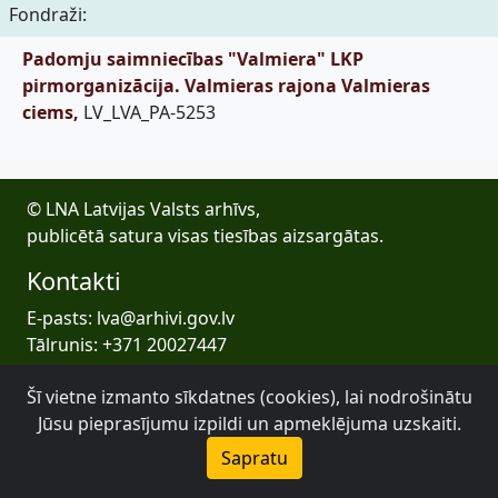
Fondraži:
Padomju saimniecības "Valmiera" LKP
pirmorganizācija. Valmieras rajona Valmieras
ciems,
LV_LVA_PA-5253
© LNA Latvijas Valsts arhīvs,
publicētā satura visas tiesības aizsargātas.
Kontakti
E-pasts: lva@arhivi.gov.lv
Tālrunis: +371 20027447
Bezdelīgu 1A, Rīga
Šī vietne izmanto sīkdatnes (cookies), lai nodrošinātu
Latvijas Valsts arhīvs
Jūsu pieprasījumu izpildi un apmeklējuma uzskaiti.
Sapratu