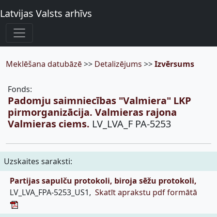
Latvijas Valsts arhīvs
Meklēšana datubāzē
>>
Detalizējums
>>
Izvērsums
Fonds:
Padomju saimniecības "Valmiera" LKP
pirmorganizācija. Valmieras rajona
Valmieras ciems.
LV_LVA_F PA-5253
Uzskaites saraksti:
Partijas sapulču protokoli, biroja sēžu protokoli,
LV_LVA_FPA-5253_US1,
Skatīt aprakstu pdf formātā