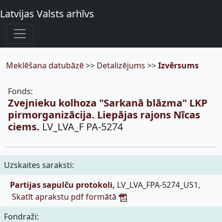
Latvijas Valsts arhīvs
Meklēšana datubāzē
>>
Detalizējums
>>
Izvērsums
Fonds:
Zvejnieku kolhoza "Sarkanā blāzma" LKP
pirmorganizācija. Liepājas rajons Nīcas
ciems.
LV_LVA_F PA-5274
Uzskaites saraksti:
Partijas sapulču protokoli,
LV_LVA_FPA-5274_US1,
Skatīt aprakstu pdf formātā
Fondraži: