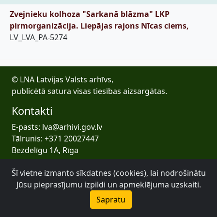
Zvejnieku kolhoza "Sarkanā blāzma" LKP
pirmorganizācija. Liepājas rajons Nīcas ciems,
LV_LVA_PA-5274
© LNA Latvijas Valsts arhīvs,
publicētā satura visas tiesības aizsargātas.
Kontakti
E-pasts: lva@arhivi.gov.lv
Tālrunis: +371 20027447
Bezdelīgu 1A, Rīga
Latvijas Valsts arhīvs
Šī vietne izmanto sīkdatnes (cookies), lai nodrošinātu
Jūsu pieprasījumu izpildi un apmeklējuma uzskaiti.
Sapratu