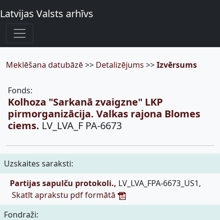
Latvijas Valsts arhīvs
Meklēšana datubāzē
>>
Detalizējums
>>
Izvērsums
Fonds:
Kolhoza "Sarkanā zvaigzne" LKP
pirmorganizācija. Valkas rajona Blomes
ciems.
LV_LVA_F PA-6673
Uzskaites saraksti:
Partijas sapulču protokoli.,
LV_LVA_FPA-6673_US1,
Skatīt aprakstu pdf formātā
Fondraži: