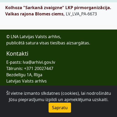
Kolhoza "Sarkanā zvaigzne" LKP pirmorganizācija.
Valkas rajona Blomes ciems,
LV_LVA_PA-6673
© LNA Latvijas Valsts arhīvs,
publicētā satura visas tiesības aizsargātas.
Kontakti
E-pasts: lva@arhivi.gov.lv
Tālrunis: +371 20027447
Bezdelīgu 1A, Rīga
Latvijas Valsts arhīvs
Šī vietne izmanto sīkdatnes (cookies), lai nodrošinātu
Jūsu pieprasījumu izpildi un apmeklējuma uzskaiti.
Sapratu