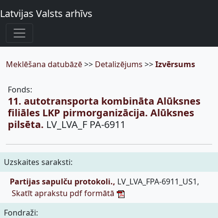
Latvijas Valsts arhīvs
Meklēšana datubāzē
>>
Detalizējums
>>
Izvērsums
Fonds:
11. autotransporta kombināta Alūksnes
filiāles LKP pirmorganizācija. Alūksnes
pilsēta.
LV_LVA_F PA-6911
Uzskaites saraksti:
Partijas sapulču protokoli.,
LV_LVA_FPA-6911_US1,
Skatīt aprakstu pdf formātā
Fondraži: