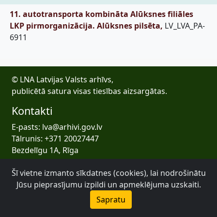
11. autotransporta kombināta Alūksnes filiāles
LKP pirmorganizācija. Alūksnes pilsēta,
LV_LVA_PA-
6911
© LNA Latvijas Valsts arhīvs,
publicētā satura visas tiesības aizsargātas.
Kontakti
E-pasts: lva@arhivi.gov.lv
Tālrunis: +371 20027447
Bezdelīgu 1A, Rīga
Latvijas Valsts arhīvs
Šī vietne izmanto sīkdatnes (cookies), lai nodrošinātu
Jūsu pieprasījumu izpildi un apmeklējuma uzskaiti.
Sapratu