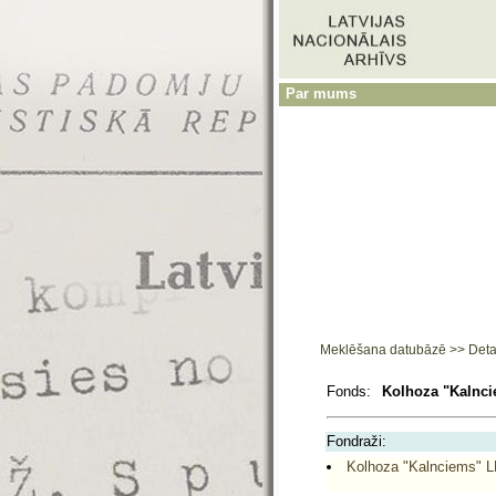
Par mums
Meklēšana datubāzē
>>
Deta
Fonds:
Kolhoza "Kalnci
Fondraži:
Kolhoza "Kalnciems" L