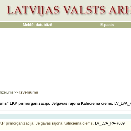
Meklēt datubāzē
E-pasts
Izvērsums
lizējums
>>
ems" LKP pirmorganizācija. Jelgavas rajona Kalnciema ciems.
LV_LVA_F
KP pirmorganizācija. Jelgavas rajona Kalnciema ciems,
LV_LVA_PA-7639