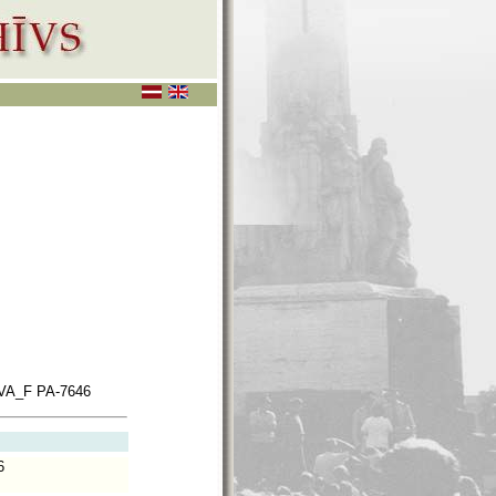
VA_F PA-7646
6