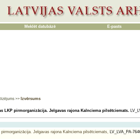
Meklēt datubāzē
E-pasts
Izvērsums
lizējums
>>
s LKP pirmorganizācija. Jelgavas rajona Kalnciema pilsētciemats.
LV_L
pirmorganizācija. Jelgavas rajona Kalnciema pilsētciemats,
LV_LVA_PA-764