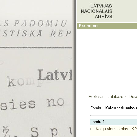
Par mums
Meklēšana datubāzē
>>
Deta
Fonds:
Kaigu vidusskola
Fondraži:
Kaigu vidusskolas LKP 