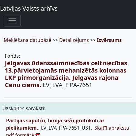
Latvijas Valsts arhīvs
Meklēšana datubāzē
>>
Detalizējums
>>
Izvērsums
Fonds:
Jelgavas ūdenssaimniecības celtniecības
13.pārvietojamās mehanizētās kolonnas
LKP pirmorganizācija. Jelgavas rajona
Cenu ciems.
LV_LVA_F PA-7651
Uzskaites saraksti:
Partijas sapulču, biroja sēžu protokoli ar
pielikumiem.,
LV_LVA_FPA-7651_US1,
Skatīt aprakstu
pdf formātā