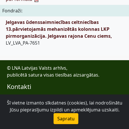
Fondraži:
Jelgavas ūdenssaimniecības celtniecības
13.pārvietojamās mehanizētās kolonnas LKP
pirmorganizācija. Jelgavas rajona Cenu ciems,
LV_LVA_PA-7651
© LNA Latvijas Valsts arhīvs,
publicētā satura visas tiesības aizsargātas.
Kontakti
E-pasts: lva@arhivi.gov.lv
Šī vietne izmanto sīkdatnes (cookies), lai nodrošinātu
Tālrunis: +371 20027447
Jūsu pieprasījumu izpildi un apmeklējuma uzskaiti.
Bezdelīgu 1A, Rīga
Latvijas Valsts arhīvs
Sapratu