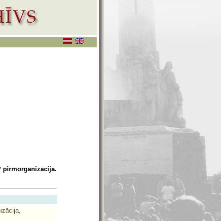
 pirmorganizācija.
zācija,