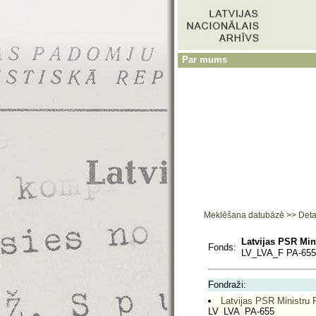
Par mums
Meklēšana datubāzē
>>
Deta
Latvijas PSR Min
Fonds:
LV_LVA_F PA-655
Fondraži:
Latvijas PSR Ministru 
LV_LVA_PA-655