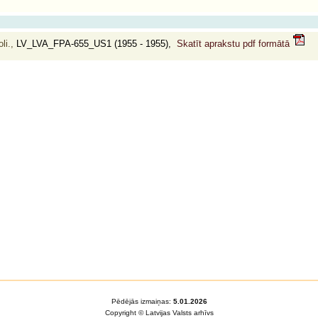
li.,
LV_LVA_FPA-655_US1 (1955 - 1955),
Skatīt aprakstu pdf formātā
Pēdējās izmaiņas:
5.01.2026
Copyright © Latvijas Valsts arhīvs