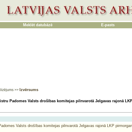
Meklēt datubāzē
E-pasts
Izvērsums
lizējums
>>
istru Padomes Valsts drošības komitejas pilnvarotā Jelgavas rajonā LKP
Padomes Valsts drošības komitejas pilnvarotā Jelgavas rajonā LKP pirmorgani