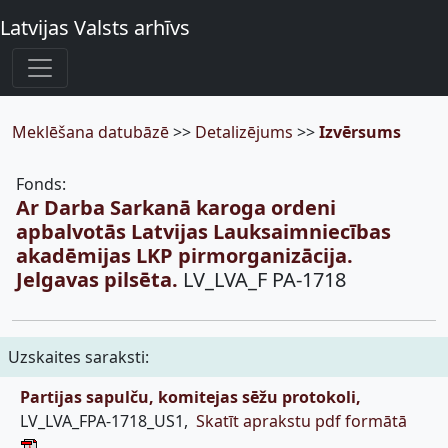
Latvijas Valsts arhīvs
Meklēšana datubāzē
>>
Detalizējums
>>
Izvērsums
Fonds:
Ar Darba Sarkanā karoga ordeni
apbalvotās Latvijas Lauksaimniecības
akadēmijas LKP pirmorganizācija.
Jelgavas pilsēta.
LV_LVA_F PA-1718
Uzskaites saraksti:
Partijas sapulču, komitejas sēžu protokoli,
LV_LVA_FPA-1718_US1,
Skatīt aprakstu pdf formātā