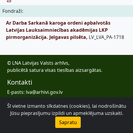
Fondraži:
Ar Darba Sarkanā karoga ordeni apbalvotās
Latvijas Lauksaimniecības akadēmijas LKP
pirmorganizācija. Jelgavas pilsēta,
LV_LVA_PA-1718
© LNA Latvijas Valsts arhīvs,
publicētā satura visas tiesības aizsargātas.
Kontakti
E-pasts: lva@arhivi.gov.lv
Tālrunis: +371 20027447
Šī vietne izmanto sīkdatnes (cookies), lai nodrošinātu
Bezdelīgu 1A, Rīga
Jūsu pieprasījumu izpildi un apmeklējuma uzskaiti.
Latvijas Valsts arhīvs
Sapratu