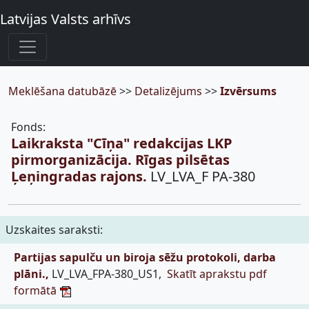
Latvijas Valsts arhīvs
Meklēšana datubāzē
>>
Detalizējums
>>
Izvērsums
Fonds:
Laikraksta "Cīņa" redakcijas LKP
pirmorganizācija. Rīgas pilsētas
Ļeņingradas rajons.
LV_LVA_F PA-380
Uzskaites saraksti:
Partijas sapulču un biroja sēžu protokoli, darba
plāni.,
LV_LVA_FPA-380_US1,
Skatīt aprakstu pdf
formātā