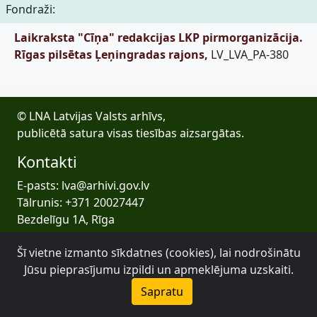
Fondraži:
Laikraksta "Cīņa" redakcijas LKP pirmorganizācija.
Rīgas pilsētas Ļeņingradas rajons,
LV_LVA_PA-380
© LNA Latvijas Valsts arhīvs,
publicētā satura visas tiesības aizsargātas.
Kontakti
E-pasts: lva@arhivi.gov.lv
Tālrunis: +371 20027447
Bezdelīgu 1A, Rīga
Latvijas Valsts arhīvs
Šī vietne izmanto sīkdatnes (cookies), lai nodrošinātu
Jūsu pieprasījumu izpildi un apmeklējuma uzskaiti.
Sapratu