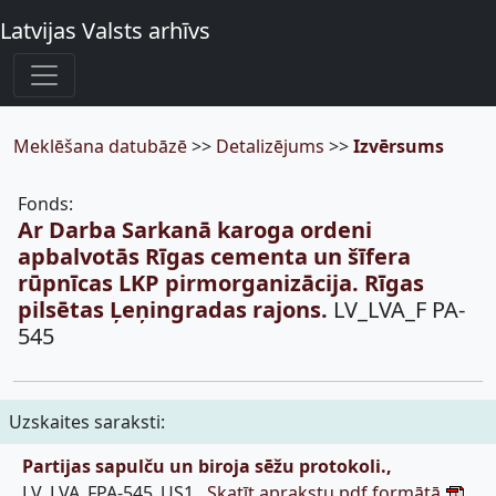
Latvijas Valsts arhīvs
Meklēšana datubāzē
>>
Detalizējums
>>
Izvērsums
Fonds:
Ar Darba Sarkanā karoga ordeni
apbalvotās Rīgas cementa un šīfera
rūpnīcas LKP pirmorganizācija. Rīgas
pilsētas Ļeņingradas rajons.
LV_LVA_F PA-
545
Uzskaites saraksti:
Partijas sapulču un biroja sēžu protokoli.,
LV_LVA_FPA-545_US1,
Skatīt aprakstu pdf formātā