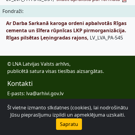
Fondraži:
Ar Darba Sarkanā karoga ordeni apbalvotās Rīgas
cementa un šīfera rūpnīcas LKP pirmorganizācija.
Rīgas pilsētas Ļeņingradas rajons,
LV_LVA_PA-545
© LNA Latvijas Valsts arhīvs,
publicētā satura visas tiesības aizsargātas.
Kontakti
E-pasts: lva@arhivi.gov.lv
Tālrunis: +371 20027447
Šī vietne izmanto sīkdatnes (cookies), lai nodrošinātu
Bezdelīgu 1A, Rīga
Jūsu pieprasījumu izpildi un apmeklējuma uzskaiti.
Latvijas Valsts arhīvs
Sapratu