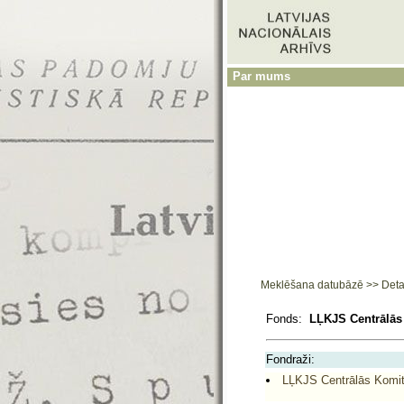
Par mums
Meklēšana datubāzē
>>
Deta
Fonds:
LĻKJS Centrālās 
Fondraži:
LĻKJS Centrālās Komite