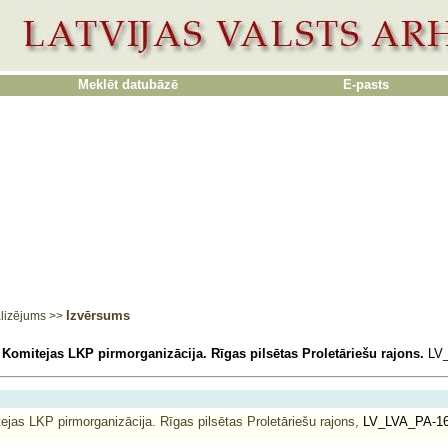
Meklēt datubāzē
E-pasts
Izvērsums
lizējums
>>
Komitejas LKP pirmorganizācija. Rīgas pilsētas Proletāriešu rajons.
LV_
jas LKP pirmorganizācija. Rīgas pilsētas Proletāriešu rajons,
LV_LVA_PA-1