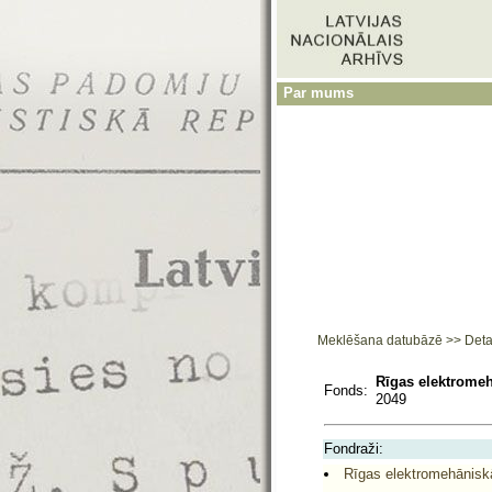
Par mums
Meklēšana datubāzē
>>
Deta
Rīgas elektromeh
Fonds:
2049
Fondraži:
Rīgas elektromehāniskā