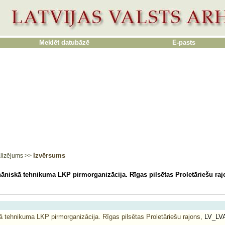
Meklēt datubāzē
E-pasts
Izvērsums
lizējums
>>
āniskā tehnikuma LKP pirmorganizācija. Rīgas pilsētas Proletāriešu raj
 tehnikuma LKP pirmorganizācija. Rīgas pilsētas Proletāriešu rajons,
LV_LVA