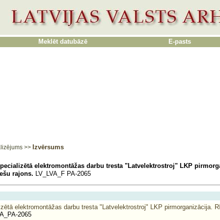
Meklēt datubāzē
E-pasts
Izvērsums
lizējums
>>
pecializētā elektromontāžas darbu tresta "Latvelektrostroj" LKP pirmorg
iešu rajons.
LV_LVA_F PA-2065
zētā elektromontāžas darbu tresta "Latvelektrostroj" LKP pirmorganizācija. R
A_PA-2065