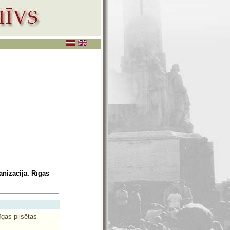
anizācija. Rīgas
īgas pilsētas