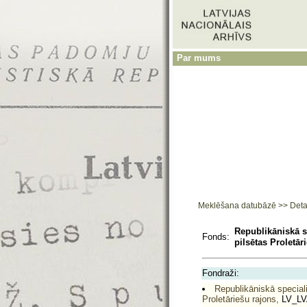
Par mums
Meklēšana datubāzē
>>
Deta
Republikāniskā s
Fonds:
pilsētas Proletār
Fondraži:
Republikāniskā speciali
Proletāriešu rajons,
LV_LV