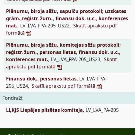
Plēnumu, biroja sēžu, sapulču protokoli; uzskates
grām.,reģistr. žurn., finansu dok. u.c., konferences
mat.,
LV_LVA_FPA-205_US22,
Skatīt aprakstu pdf
formātā
Plēnumu, biroja sēžu, komitejas sēžu protokoli;
reģistr. žurn., personas lietas, finansu dok. u.c.,
konferences mat.,
LV_LVA_FPA-205_US23,
Skatīt
aprakstu pdf formātā
Finansu dok., personas lietas,
LV_LVA_FPA-
205_US24,
Skatīt aprakstu pdf formātā
Fondraži:
LĻKJS Liepājas pilsētas komiteja,
LV_LVA_PA-205