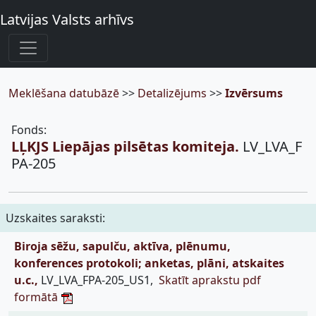
Latvijas Valsts arhīvs
Meklēšana datubāzē
>>
Detalizējums
>>
Izvērsums
Fonds:
LĻKJS Liepājas pilsētas komiteja.
LV_LVA_F
PA-205
Uzskaites saraksti:
Biroja sēžu, sapulču, aktīva, plēnumu,
konferences protokoli; anketas, plāni, atskaites
u.c.,
LV_LVA_FPA-205_US1,
Skatīt aprakstu pdf
formātā