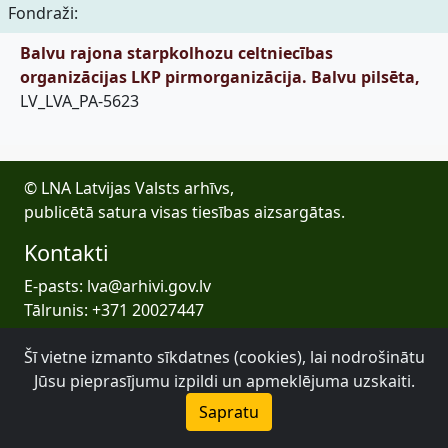
Fondraži:
Balvu rajona starpkolhozu celtniecības
organizācijas LKP pirmorganizācija. Balvu pilsēta,
LV_LVA_PA-5623
© LNA Latvijas Valsts arhīvs,
publicētā satura visas tiesības aizsargātas.
Kontakti
E-pasts: lva@arhivi.gov.lv
Tālrunis: +371 20027447
Bezdelīgu 1A, Rīga
Šī vietne izmanto sīkdatnes (cookies), lai nodrošinātu
Latvijas Valsts arhīvs
Jūsu pieprasījumu izpildi un apmeklējuma uzskaiti.
Sapratu