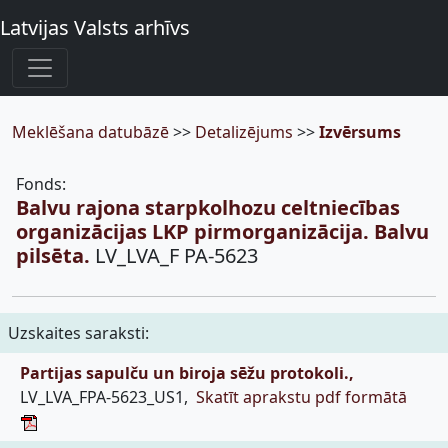
Latvijas Valsts arhīvs
Meklēšana datubāzē
>>
Detalizējums
>>
Izvērsums
Fonds:
Balvu rajona starpkolhozu celtniecības
organizācijas LKP pirmorganizācija. Balvu
pilsēta.
LV_LVA_F PA-5623
Uzskaites saraksti:
Partijas sapulču un biroja sēžu protokoli.,
LV_LVA_FPA-5623_US1,
Skatīt aprakstu pdf formātā