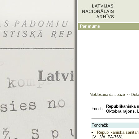
Par mums
Meklēšana datubāzē
>>
Deta
Republikāniskā s
Fonds:
Oktobra rajons.
L
Fondraži:
Republikāniskā sanitār
LV_LVA_PA-7581