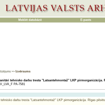
Meklēt datubāzē
E-pasts
Izvērsums
lizējums
>>
anitāri tehnisko darbu tresta "Latsantehmontaž" LKP pirmorganizācija. R
V_LVA_F PA-7581
i tehnisko darbu tresta "Latsantehmontaž" LKP pirmorganizācija. Rīgas pilsēt