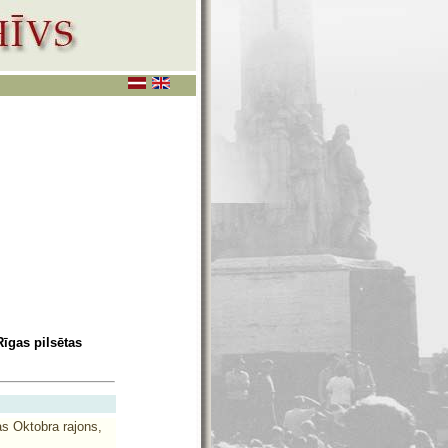
īgas pilsētas
as Oktobra rajons,