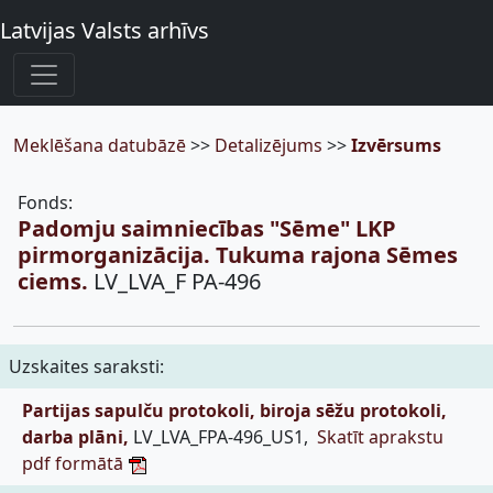
Latvijas Valsts arhīvs
Meklēšana datubāzē
>>
Detalizējums
>>
Izvērsums
Fonds:
Padomju saimniecības "Sēme" LKP
pirmorganizācija. Tukuma rajona Sēmes
ciems.
LV_LVA_F PA-496
Uzskaites saraksti:
Partijas sapulču protokoli, biroja sēžu protokoli,
darba plāni,
LV_LVA_FPA-496_US1,
Skatīt aprakstu
pdf formātā