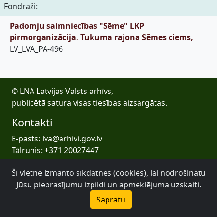
Fondraži:
Padomju saimniecības "Sēme" LKP
pirmorganizācija. Tukuma rajona Sēmes ciems,
LV_LVA_PA-496
© LNA Latvijas Valsts arhīvs,
publicētā satura visas tiesības aizsargātas.
Kontakti
E-pasts: lva@arhivi.gov.lv
Tālrunis: +371 20027447
Bezdelīgu 1A, Rīga
Šī vietne izmanto sīkdatnes (cookies), lai nodrošinātu
Latvijas Valsts arhīvs
Jūsu pieprasījumu izpildi un apmeklējuma uzskaiti.
Sapratu