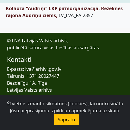
Kolhoza "Audriņi" LKP pirmorganizācija. Rēzeknes
rajona Audriņu ciems,
LV_LVA_PA-2357
© LNA Latvijas Valsts arhīvs,
publicētā satura visas tiesības aizsargātas.
Kontakti
E-pasts: lva@arhivi.gov.lv
Tālrunis: +371 20027447
Bezdelīgu 1A, Rīga
Latvijas Valsts arhīvs
Šī vietne izmanto sīkdatnes (cookies), lai nodrošinātu
Jūsu pieprasījumu izpildi un apmeklējuma uzskaiti.
Sapratu