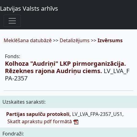
Latvijas Valsts arhīvs
Meklēšana datubāzē
>>
Detalizējums
>>
Izvērsums
Fonds:
Kolhoza "Audriņi" LKP pirmorganizācija.
Rēzeknes rajona Audriņu ciems.
LV_LVA_F
PA-2357
Uzskaites saraksti:
Partijas sapulču protokoli,
LV_LVA_FPA-2357_US1,
Skatīt aprakstu pdf formātā
Fondraži: