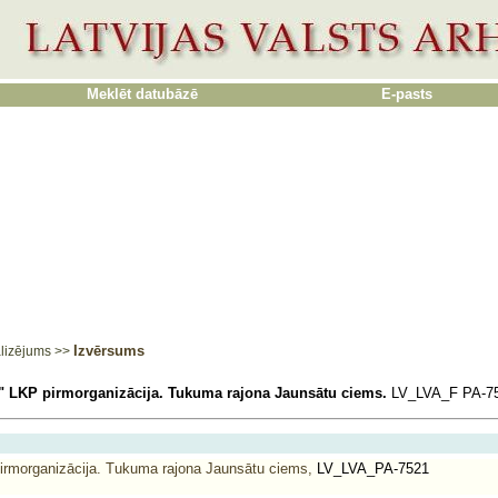
Meklēt datubāzē
E-pasts
Izvērsums
lizējums
>>
" LKP pirmorganizācija. Tukuma rajona Jaunsātu ciems.
LV_LVA_F PA-7
irmorganizācija. Tukuma rajona Jaunsātu ciems,
LV_LVA_PA-7521