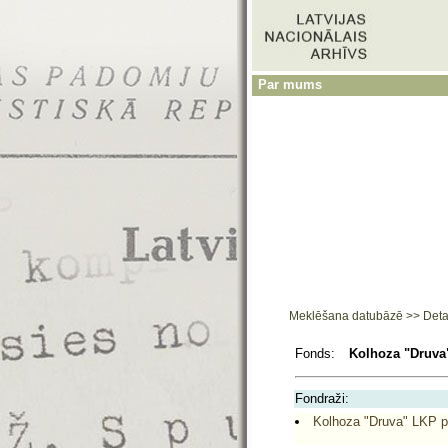
Par mums
Meklēšana datubāzē
>>
Deta
Fonds:
Kolhoza "Druva
Fondraži:
Kolhoza "Druva" LKP p