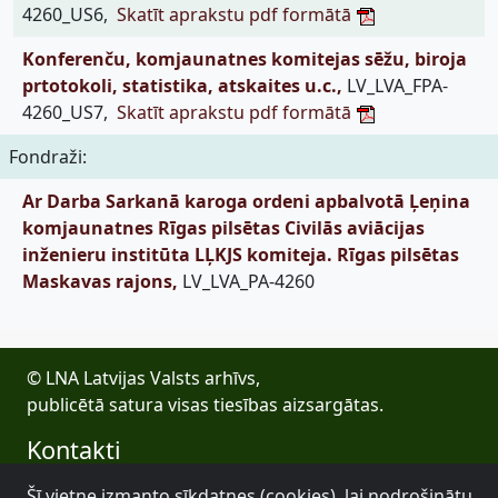
4260_US6,
Skatīt aprakstu pdf formātā
Konferenču, komjaunatnes komitejas sēžu, biroja
prtotokoli, statistika, atskaites u.c.,
LV_LVA_FPA-
4260_US7,
Skatīt aprakstu pdf formātā
Fondraži:
Ar Darba Sarkanā karoga ordeni apbalvotā Ļeņina
komjaunatnes Rīgas pilsētas Civilās aviācijas
inženieru institūta LĻKJS komiteja. Rīgas pilsētas
Maskavas rajons,
LV_LVA_PA-4260
© LNA Latvijas Valsts arhīvs,
publicētā satura visas tiesības aizsargātas.
Kontakti
E-pasts: lva@arhivi.gov.lv
Šī vietne izmanto sīkdatnes (cookies), lai nodrošinātu