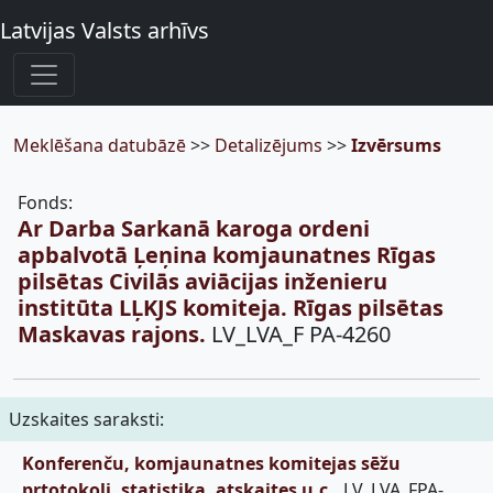
Latvijas Valsts arhīvs
Meklēšana datubāzē
>>
Detalizējums
>>
Izvērsums
Fonds:
Ar Darba Sarkanā karoga ordeni
apbalvotā Ļeņina komjaunatnes Rīgas
pilsētas Civilās aviācijas inženieru
institūta LĻKJS komiteja. Rīgas pilsētas
Maskavas rajons.
LV_LVA_F PA-4260
Uzskaites saraksti:
Konferenču, komjaunatnes komitejas sēžu
prtotokoli, statistika, atskaites u.c.,
LV_LVA_FPA-