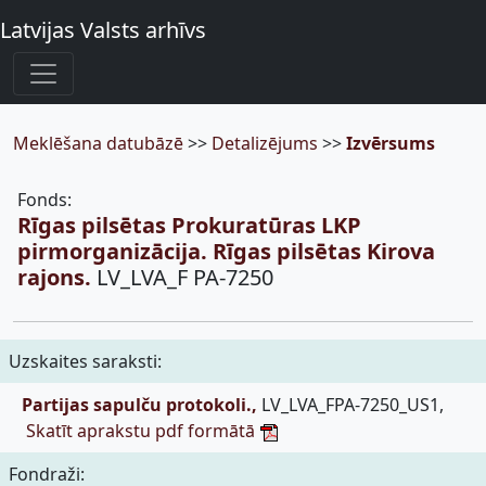
Latvijas Valsts arhīvs
Meklēšana datubāzē
>>
Detalizējums
>>
Izvērsums
Fonds:
Rīgas pilsētas Prokuratūras LKP
pirmorganizācija. Rīgas pilsētas Kirova
rajons.
LV_LVA_F PA-7250
Uzskaites saraksti:
Partijas sapulču protokoli.,
LV_LVA_FPA-7250_US1,
Skatīt aprakstu pdf formātā
Fondraži: