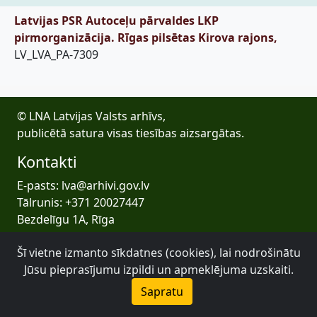
Latvijas PSR Autoceļu pārvaldes LKP
pirmorganizācija. Rīgas pilsētas Kirova rajons,
LV_LVA_PA-7309
© LNA Latvijas Valsts arhīvs,
publicētā satura visas tiesības aizsargātas.
Kontakti
E-pasts: lva@arhivi.gov.lv
Tālrunis: +371 20027447
Bezdelīgu 1A, Rīga
Latvijas Valsts arhīvs
Šī vietne izmanto sīkdatnes (cookies), lai nodrošinātu
Jūsu pieprasījumu izpildi un apmeklējuma uzskaiti.
Sapratu