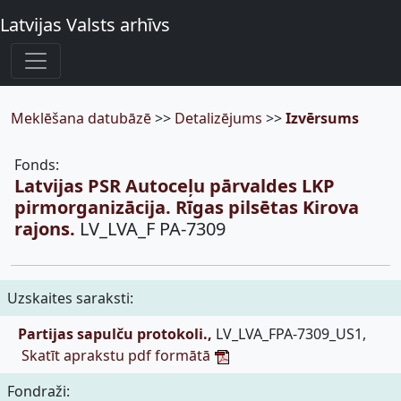
Latvijas Valsts arhīvs
Meklēšana datubāzē
>>
Detalizējums
>>
Izvērsums
Fonds:
Latvijas PSR Autoceļu pārvaldes LKP
pirmorganizācija. Rīgas pilsētas Kirova
rajons.
LV_LVA_F PA-7309
Uzskaites saraksti:
Partijas sapulču protokoli.,
LV_LVA_FPA-7309_US1,
Skatīt aprakstu pdf formātā
Fondraži: