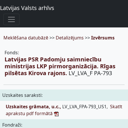
Latvijas Valsts arhīvs
Meklēšana datubāzē
>>
Detalizējums
>>
Izvērsums
Fonds:
Latvijas PSR Padomju saimniecību
ministrijas LKP pirmorganizācija. Rīgas
pilsētas Kirova rajons.
LV_LVA_F PA-793
Uzskaites saraksti:
Uzskaites grāmata, u.c.,
LV_LVA_FPA-793_US1,
Skatīt
aprakstu pdf formātā
Fondraži: