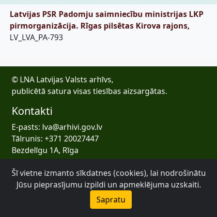
Latvijas PSR Padomju saimniecību ministrijas LKP
pirmorganizācija. Rīgas pilsētas Kirova rajons,
LV_LVA_PA-793
© LNA Latvijas Valsts arhīvs,
publicētā satura visas tiesības aizsargātas.
Kontakti
E-pasts: lva@arhivi.gov.lv
Tālrunis: +371 20027447
Bezdelīgu 1A, Rīga
Latvijas Valsts arhīvs
Šī vietne izmanto sīkdatnes (cookies), lai nodrošinātu
Jūsu pieprasījumu izpildi un apmeklējuma uzskaiti.
Sapratu