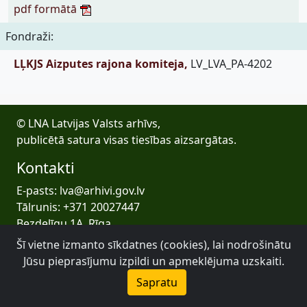
pdf formātā
Fondraži:
LĻKJS Aizputes rajona komiteja,
LV_LVA_PA-4202
© LNA Latvijas Valsts arhīvs,
publicētā satura visas tiesības aizsargātas.
Kontakti
E-pasts: lva@arhivi.gov.lv
Tālrunis: +371 20027447
Bezdelīgu 1A, Rīga
Latvijas Valsts arhīvs
Šī vietne izmanto sīkdatnes (cookies), lai nodrošinātu
Jūsu pieprasījumu izpildi un apmeklējuma uzskaiti.
Sapratu