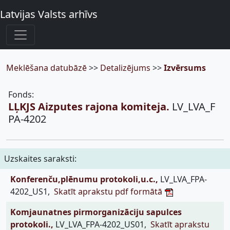
Latvijas Valsts arhīvs
Meklēšana datubāzē
>>
Detalizējums
>>
Izvērsums
Fonds:
LĻKJS Aizputes rajona komiteja.
LV_LVA_F
PA-4202
Uzskaites saraksti:
Konferenču,plēnumu protokoli,u.c.,
LV_LVA_FPA-
4202_US1,
Skatīt aprakstu pdf formātā
Komjaunatnes pirmorganizāciju sapulces
protokoli.,
LV_LVA_FPA-4202_US01,
Skatīt aprakstu