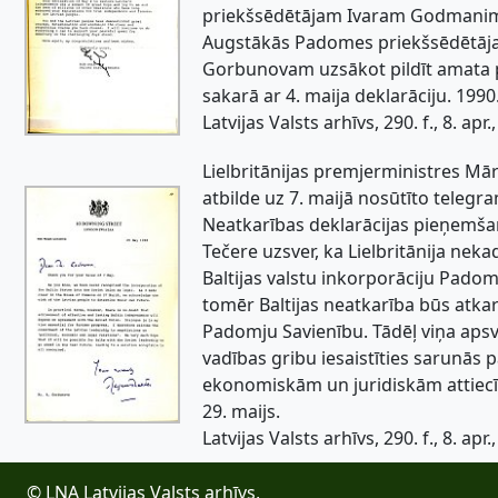
priekšsēdētājam Ivaram Godmani
Augstākās Padomes priekšsēdētāj
Gorbunovam uzsākot pildīt amata
sakarā ar 4. maija deklarāciju. 1990
Latvijas Valsts arhīvs, 290. f., 8. apr., 
Lielbritānijas premjerministres Mā
atbilde uz 7. maijā nosūtīto teleg
Neatkarības deklarācijas pieņemš
Tečere uzsver, ka Lielbritānija neka
Baltijas valstu inkorporāciju Padom
tomēr Baltijas neatkarība būs atka
Padomju Savienību. Tādēļ viņa apsve
vadības gribu iesaistīties sarunās p
ekonomiskām un juridiskām attiec
29. maijs.
Latvijas Valsts arhīvs, 290. f., 8. apr., 
© LNA Latvijas Valsts arhīvs,