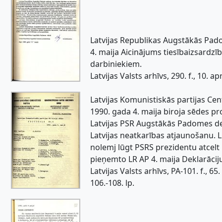
Latvijas Republikas Augstākās Pa
4. maija Aicinājums tiesībaizsardzī
darbiniekiem.
Latvijas Valsts arhīvs, 290. f., 10. apr.
Latvijas Komunistiskās partijas Cen
1990. gada 4. maija biroja sēdes pro
Latvijas PSR Augstākās Padomes dek
Latvijas neatkarības atjaunošanu. 
nolemj lūgt PSRS prezidentu atcelt
pieņemto LR AP 4. maija Deklarācij
Latvijas Valsts arhīvs, PA-101. f., 65. a
106.-108. lp.