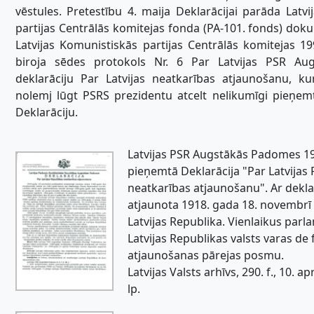
vēstules. Pretestību 4. maija Deklarācijai parāda Latv
partijas Centrālās komitejas fonda (PA-101. fonds) dokum
Latvijas Komunistiskās partijas Centrālās komitejas 19
biroja sēdes protokols Nr. 6 Par Latvijas PSR A
deklarāciju Par Latvijas neatkarības atjaunošanu, k
nolemj lūgt PSRS prezidentu atcelt nelikumīgi pieņem
Deklarāciju.
Latvijas PSR Augstākās Padomes 19
pieņemtā Deklarācija "Par Latvijas
neatkarības atjaunošanu". Ar deklar
atjaunota 1918. gada 18. novembrī
Latvijas Republika. Vienlaikus parl
Latvijas Republikas valsts varas de 
atjaunošanas pārejas posmu.
Latvijas Valsts arhīvs, 290. f., 10. apr.
lp.