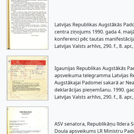
Latvijas Republikas Augstākās Pa
centra ziņojums 1990. gada 4. maij
konferenci pēc tautas manifestāci
Latvijas Valsts arhīvs, 290. f., 8. apr., 
Igaunijas Republikas Augstākās P
apsveikuma telegramma Latvijas R
Augstākajai Padomei sakarā ar Nea
deklarācijas pieņemšanu. 1990. gad
Latvijas Valsts arhīvs, 290. f., 8. apr., 
ASV senatora, Republikāņu līdera 
Doula apsveikums LR Ministru Pa