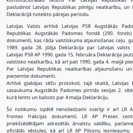
konstitucionālais likums Par Latvijas Republikas va
pasludinot Latvijas Republikas pilnīgu neatkarību, un 
Deklarācijā noteikto pārejas periodu.
Latvijas Valsts arhīvā Latvijas PSR Augstākās Pad
Republikas Augstākās Padomes fondā (290. fonds) 
dokumenti, kas rāda valstiskuma atjaunošanas ceļu  ga
1989. gada 28. jūlija Deklarācija par Latvijas valsts 
Latvijas PSR AP 1990. gada 15. februāra Deklarācija jaut
valstisko neatkarību, kā arī pati 1990. gada 4. maijā pi
Par Latvijas Republikas neatkarības atjaunošanu un
pieņemtie dokumenti.
Arhīvā glabājas sēžu protokoli, tajā skaitā, Latvijas
sasaukuma Augstākās Padomes pirmās sesijas 2. sē
kurā lemts un balsots par 4.maija Deklarāciju.
Šo notikumu izpētē nenoliedzami svarīgi ir arī LR A
frontes frakcijas dokumenti, LR AP Preses cent
priekšsēdētājam adresētās ārvalstu valdību, parlame
oficiālās vēstules, kā arī LR AP Pilsoņu iesniegum