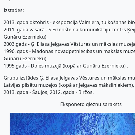
Izstādes:
2013. gada oktobris - ekspozīcija Valmierā, tulkošanas biro
2011. gada vasarā - S.Eizenšteina komunikāciju centrs Ķe
Gunāru Ezernieku),
2003.gads - Ģ. Eliasa Jelgavas Vēstures un mākslas muzej
1996. gads - Madonas novadpētniecības un mākslas muze
Gunāru Ezernieku),
1995.gads - Doles muzejā (kopā ar Gunāru Ezernieku) .
Grupu izstādes Ģ. Eliasa Jelgavas Vēstures un mākslas muz
Latvijas pilsētu muzejos (kopā ar Jelgavas māksliniekiem),
2013. gadā - Šauļos, 2012. gadā - Biržos.
Eksponēto gleznu saraksts