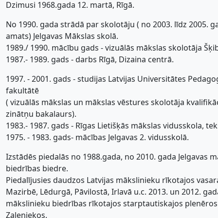
Dzimusi 1968.gada 12. martā, Rīgā.
No 1990. gada strādā par skolotāju ( no 2003. līdz 2005. 
amats) Jelgavas Mākslas skolā.
1989./ 1990. mācību gads - vizuālās mākslas skolotāja Šķi
1987.- 1989. gads - darbs Rīgā, Dizaina centrā.
1997. - 2001. gads - studijas Latvijas Universitātes Pedago
fakultātē
( vizuālās mākslas un mākslas vēstures skolotāja kvalifikā
zinātņu bakalaurs).
1983.- 1987. gads - Rīgas Lietišķās mākslas vidusskola, te
1975. - 1983. gads- mācības Jelgavas 2. vidusskolā.
Izstādēs piedalās no 1988.gada, no 2010. gada Jelgavas m
biedrības biedre.
Piedalījusies daudzos Latvijas mākslinieku rīkotajos vasar
Mazirbē, Lēdurgā, Pāvilostā, Irlavā u.c. 2013. un 2012. gad
mākslinieku biedrības rīkotajos starptautiskajos plenēro
Zaļeniekos.