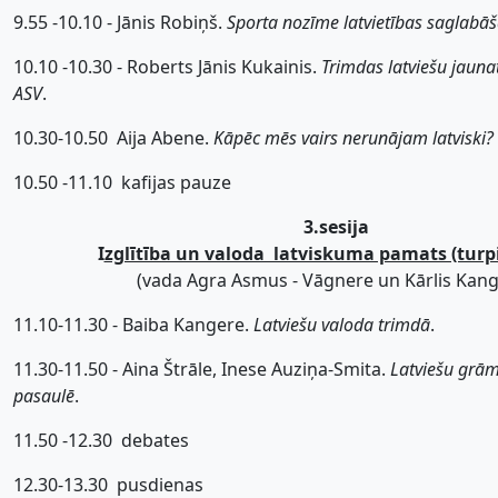
9.55 -10.10 - Jānis Robiņš.
Sporta nozīme latvietības saglabā
10.10 -10.30 - Roberts Jānis Kukainis.
Trimdas latviešu jauna
ASV
.
10.30-10.50  Aija Abene.
Kāpēc mēs vairs nerunājam latviski?
10.50 -11.10  kafijas pauze
3.sesija
I
zglītība un valoda  latviskuma pamats (tur
(vada Agra Asmus - Vāgnere un Kārlis Kang
11.10-11.30 - Baiba Kangere.
Latviešu valoda trimdā
.
11.30-11.50 - Aina Štrāle, Inese Auziņa-Smita.
Latviešu grām
pasaulē
.
11.50 -12.30  debates
12.30-13.30  pusdienas