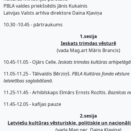
PBLA valdes priekšsēdis Jānis Kukainis
Latvijas Valsts arhīva direktore Daina Kļaviņa
10.30 -10.45 - pārtraukums
1.sesija
Ieskats trimdas vēsturē
(vada Mag.art Māris Brancis)
10.45-11.05 - Ojārs Celle.
Ieskats trimdas kultūras arhipelāgā
11.05-11.25 - Tālivaldis Bērziņš.
PBLA Kultūras fonda vēsture
latvietības saglabāšanā
.
11.25-11.45 - Arhibīskaps Elmārs Ernsts Rozītis.
Baznīcas n
11.45-12.05 - kafijas pauze
2.sesija
Latviešu kultūras vēsturiskie, politiskie un nacionāl
(vada Mag.oec. Daina Kļaviņa)