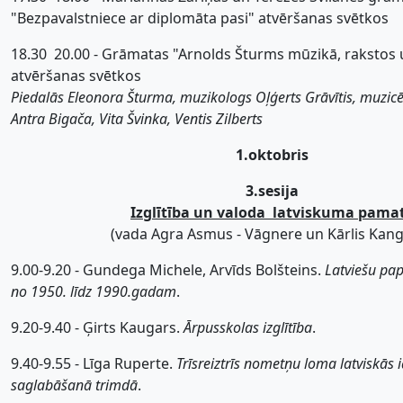
"Bezpavalstniece ar diplomāta pasi" atvēršanas svētkos
18.30  20.00 - Grāmatas "Arnolds Šturms mūzikā, rakstos
atvēršanas svētkos
Piedalās Eleonora Šturma, muzikologs Oļģerts Grāvītis, muzi
Antra Bigača, Vita Švinka, Ventis Zilberts
1.oktobris
3.sesija
Izglītība un valoda  latviskuma pama
(vada Agra Asmus - Vāgnere un Kārlis Kang
9.00-9.20 - Gundega Michele, Arvīds Bolšteins.
Latviešu pap
no 1950. līdz 1990.gadam
.
9.20-9.40 - Ģirts Kaugars.
Ārpusskolas izglītība
.
9.40-9.55 - Līga Ruperte.
Trīsreiztrīs nometņu loma latviskās i
saglabāšanā trimdā
.