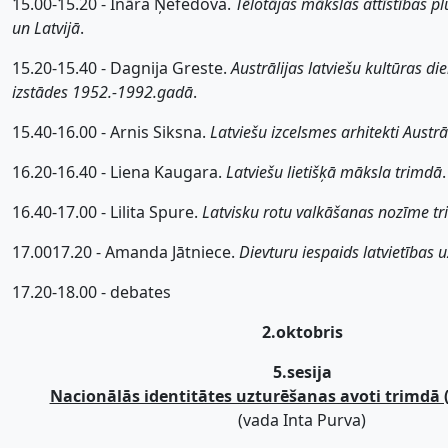
15.00-15.20 - Ināra Ņefedova.
Tēlotājas mākslas attīstības p
un Latvijā
.
15.20-15.40 - Dagnija Greste.
Austrālijas latviešu kultūras d
izstādes 1952.-1992.gadā
.
15.40-16.00 - Arnis Siksna.
Latviešu izcelsmes arhitekti Austrā
16.20-16.40 - Liena Kaugara.
Latviešu lietišķā māksla trimdā
.
16.40-17.00 - Lilita Spure.
Latvisku rotu valkāšanas nozīme t
17.0017.20 - Amanda Jātniece.
Dievturu iespaids latvietības
17.20-18.00 - debates
2.oktobris
5.sesija
Nacionālās identitātes uzturēšanas avoti trimdā 
(vada Inta Purva)