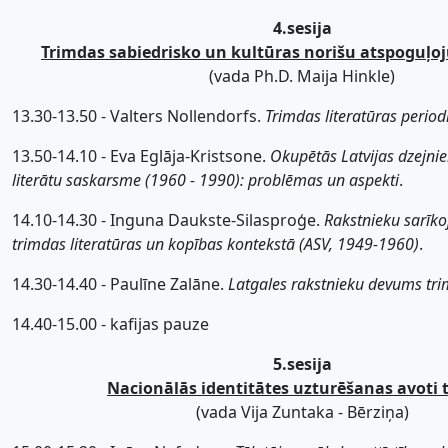
4.sesija
Trimdas sabiedrisko un kultūras norišu atspoguļoj
(vada Ph.D. Maija Hinkle)
13.30-13.50 - Valters Nollendorfs.
Trimdas literatūras periodi
13.50-14.10 - Eva Eglāja-Kristsone.
Okupētās Latvijas dzejni
literātu saskarsme (1960 - 1990): problēmas un aspekti
.
14.10-14.30 - Inguna Daukste-Silasproģe.
Rakstnieku sarīko
trimdas literatūras un kopības kontekstā (ASV, 1949-1960)
.
14.30-14.40 - Paulīne Zalāne.
Latgales rakstnieku devums tr
14.40-15.00 - kafijas pauze
5.sesija
Nacionālās identitātes uzturēšanas avoti 
(vada Vija Zuntaka - Bērziņa)