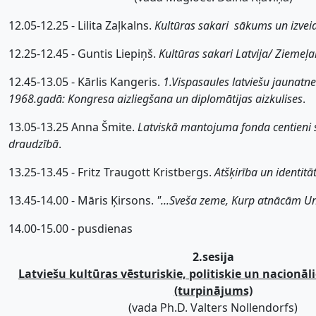
12.05-12.25 - Lilita Zaļkalns.
Kultūras sakari  sākums un izve
12.25-12.45 - Guntis Liepiņš.
Kultūras sakari Latvija/ Zieme
12.45-13.05 - Kārlis Kangeris.
1.Vispasaules latviešu jaunatn
1968.gadā: Kongresa aizliegšana un diplomātijas aizkulises
.
13.05-13.25 Anna Šmite.
Latviskā mantojuma fonda centieni 
draudzībā
.
13.25-13.45 - Fritz Traugott Kristbergs.
Atšķirība un identitā
13.45-14.00 - Māris Ķirsons.
"...Sveša zeme, Kurp atnācām Un
14.00-15.00 - pusdienas
2.sesija
Latviešu kultūras vēsturiskie, politiskie un nacionāl
(turpinājums)
(vada Ph.D. Valters Nollendorfs)