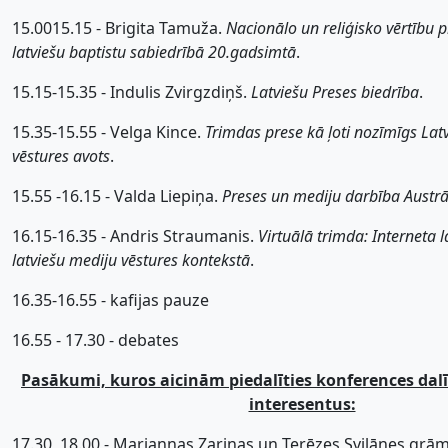
15.0015.15 - Brigita Tamuža.
Nacionālo un reliģisko vērtību pr
latviešu baptistu sabiedrībā 20.gadsimtā
.
15.15-15.35 - Indulis Zvirgzdiņš.
Latviešu Preses biedrība
.
15.35-15.55 - Velga Kince.
Trimdas prese kā ļoti nozīmīgs Latv
vēstures avots
.
15.55 -16.15 - Valda Liepiņa.
Preses un mediju darbība Austrā
16.15-16.35 - Andris Straumanis.
Virtuālā trimda: Interneta 
latviešu mediju vēstures kontekstā
.
16.35-16.55 - kafijas pauze
16.55 - 17.30 - debates
Pasākumi, kuros aicinām piedalīties konferences dal
interesentus:
17.30  18.00 - Mariannas Zariņas un Terēzes Svilānes grā