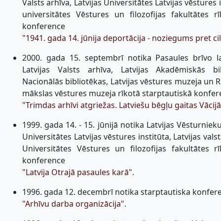
Valsts arhīva, Latvijas Universitātes Latvijas vēstures 
universitātes Vēstures un filozofijas fakultātes r
konference
"1941. gada 14. jūnija deportācija - noziegums pret cil
2000. gada 15. septembrī notika Pasaules brīvo la
Latvijas Valsts arhīva, Latvijas Akadēmiskās bib
Nacionālās bibliotēkas, Latvijas vēstures muzeja un R
mākslas vēstures muzeja rīkotā starptautiskā konfe
"Trimdas arhīvi atgriežas. Latviešu bēgļu gaitas Vācij
1999. gada 14. - 15. jūnijā notika Latvijas Vēsturnieku
Universitātes Latvijas vēstures institūta, Latvijas vals
Universitātes Vēstures un filozofijas fakultātes r
konference
"Latvija Otrajā pasaules karā"
.
1996. gada 12. decembrī notika starptautiska konfer
"Arhīvu darba organizācija"
.