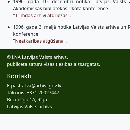
1996. gada 10. decembrī notika Latvijas Valsts 
Akadēmiskās bibliotēkas rīkotā konference
"Trimdas arhīvi atgriežas"
.
1996. gada 3. maijā notika Latvijas Valsts arhīva un
konference
"Neatkarības atgūšana"
.
© LNA Latvijas Valsts arhīvs,
publicētā satura visas tiesības aizsargātas.
Kontakti
E-pasts: lva@arhivi.gov.lv
Tālrunis: +371 20027447
Bezdelīgu 1A, Rīga
Latvijas Valsts arhīvs