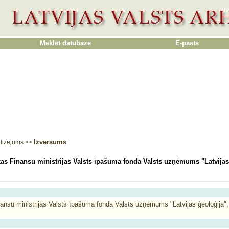
Meklēt datubāzē
E-pasts
Izvērsums
lizējums
>>
kas Finansu ministrijas Valsts īpašuma fonda Valsts uzņēmums "Latvijas
nansu ministrijas Valsts īpašuma fonda Valsts uzņēmums "Latvijas ģeoloģija",