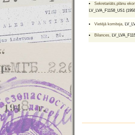
Sekretariāts,plānu eko
LV_LVA_F1158_US1 (1958
Vietējā komiteja,
LV_LV
Bilances,
LV_LVA_F1158