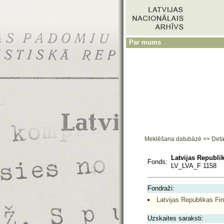
Par mums
Meklēšana datubāzē
>>
Deta
Latvijas Republi
Fonds:
LV_LVA_F 1158
Fondraži:
Latvijas Republikas Fi
Uzskaites saraksti: