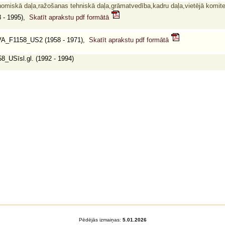
nomiskā daļa,ražošanas tehniskā daļa,grāmatvedība,kadru daļa,vietējā komite
 - 1995),
Skatīt aprakstu pdf formātā
A_F1158_US2 (1958 - 1971),
Skatīt aprakstu pdf formātā
_USīsl.gl. (1992 - 1994)
Pēdējās izmaiņas:
5.01.2026