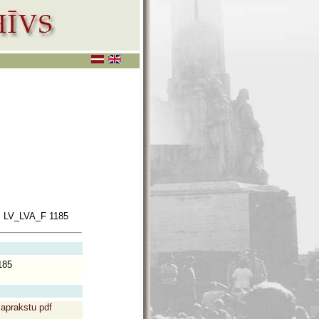
.
LV_LVA_F 1185
185
 aprakstu pdf