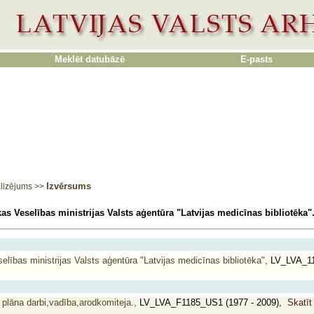
Meklēt datubāzē
E-pasts
Izvērsums
lizējums
>>
as Veselības ministrijas Valsts aģentūra "Latvijas medicīnas bibliotēka"
elības ministrijas Valsts aģentūra "Latvijas medicīnas bibliotēka",
LV_LVA_1
 plāna darbi,vadība,arodkomiteja.,
LV_LVA_F1185_US1 (1977 - 2009),
Skatīt