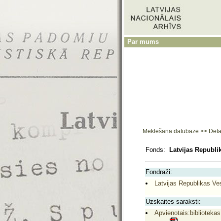
Par mums
Meklēšana datubāzē
>>
Deta
Fonds:
Latvijas Republik
Fondraži:
Latvijas Republikas Ves
Uzskaites saraksti:
Apvienotais:bibliotekas