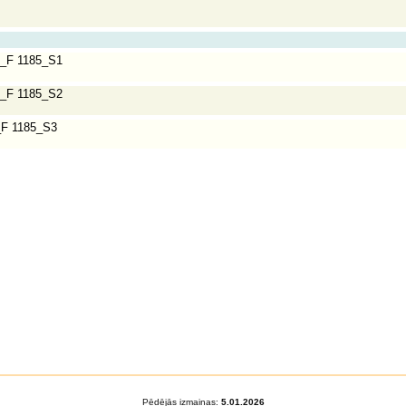
_F 1185_S1
_F 1185_S2
F 1185_S3
Pēdējās izmaiņas:
5.01.2026