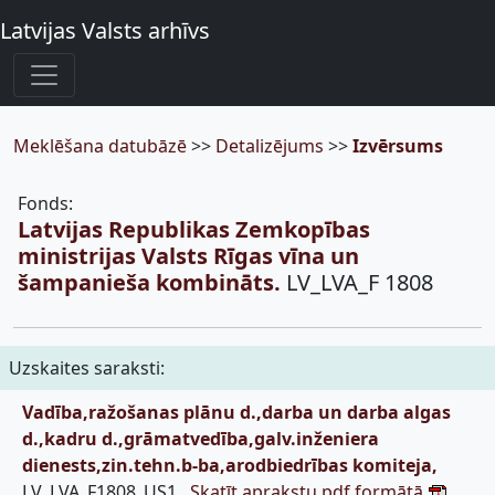
Latvijas Valsts arhīvs
Meklēšana datubāzē
>>
Detalizējums
>>
Izvērsums
Fonds:
Latvijas Republikas Zemkopības
ministrijas Valsts Rīgas vīna un
šampanieša kombināts.
LV_LVA_F 1808
Uzskaites saraksti:
Vadība,ražošanas plānu d.,darba un darba algas
d.,kadru d.,grāmatvedība,galv.inženiera
dienests,zin.tehn.b-ba,arodbiedrības komiteja,
LV_LVA_F1808_US1,
Skatīt aprakstu pdf formātā