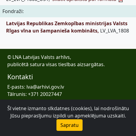
Fondraži:
Latvijas Republikas Zemkopības ministrijas Valsts
Rīgas vīna un šampanieša kombināts,
LV_LVA_1808
© LNA Latvijas Valsts arhīvs,
publicētā satura visas tiesības aizsargātas.
Kontakti
E-pasts: lva@arhivi.gov.lv
Tālrunis: +371 20027447
Bezdelīgu 1A, Rīga
Šī vietne izmanto sīkdatnes (cookies), lai nodrošinātu
Latvijas Valsts arhīvs
Jūsu pieprasījumu izpildi un apmeklējuma uzskaiti.
Sapratu