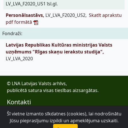
LV_LVA_F2020_US1 īsl.gl.
Personālsastāvs,
LV_LVA_F2020_US2,
Skatīt aprakstu
pdf formātā
Fondraži:
Latvijas Republikas Kultūras ministrijas Valsts
uzņēmums "Rīgas skaņu ierakstu studija",
LV_LVA_2020
© LNA Latvijas Valsts arhīvs,
publicētā satura visas tiesības aizsargātas.
Kontakti
E-pasts: lva@arhivi.gov.lv
Šī vietne izmanto sīkdatnes (cookies), lai nodrošinātu
Tālrunis: +371 20027447
Jūsu pieprasījumu izpildi un apmeklējuma uzskaiti.
Bezdelīgu 1A, Rīga