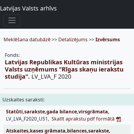
Latvijas Valsts arhīvs
Meklēšana datubāzē
>>
Detalizējums
>>
Izvērsums
Fonds:
Latvijas Republikas Kultūras ministrijas
Valsts uzņēmums "Rīgas skaņu ierakstu
studija".
LV_LVA_F 2020
Uzskaites saraksti:
Statūti,sarakste,gada bilance,virsgrāmata,
LV_LVA_F2020_US1,
Skatīt aprakstu pdf formātā
Atskaites,kases grāmata,bilances,sarakste,