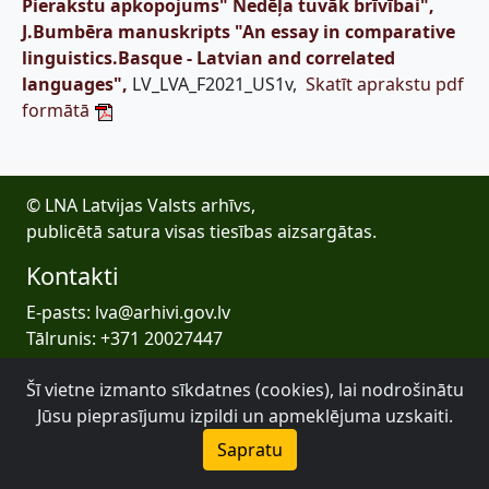
Pierakstu apkopojums" Nedēļa tuvāk brīvībai",
J.Bumbēra manuskripts "An essay in comparative
linguistics.Basque - Latvian and correlated
languages",
LV_LVA_F2021_US1v,
Skatīt aprakstu pdf
formātā
© LNA Latvijas Valsts arhīvs,
publicētā satura visas tiesības aizsargātas.
Kontakti
E-pasts: lva@arhivi.gov.lv
Tālrunis: +371 20027447
Bezdelīgu 1A, Rīga
Šī vietne izmanto sīkdatnes (cookies), lai nodrošinātu
Latvijas Valsts arhīvs
Jūsu pieprasījumu izpildi un apmeklējuma uzskaiti.
Sapratu