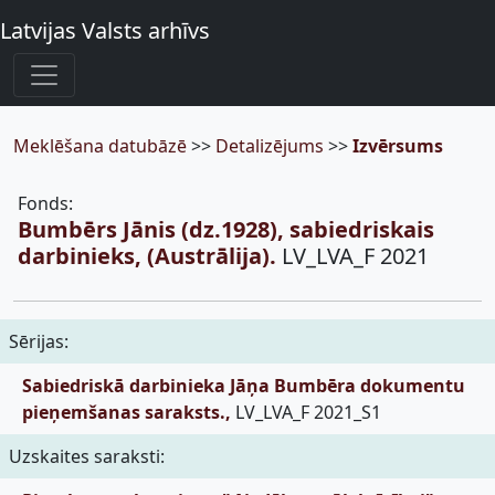
Latvijas Valsts arhīvs
Meklēšana datubāzē
>>
Detalizējums
>>
Izvērsums
Fonds:
Bumbērs Jānis (dz.1928), sabiedriskais
darbinieks, (Austrālija).
LV_LVA_F 2021
Sērijas:
Sabiedriskā darbinieka Jāņa Bumbēra dokumentu
pieņemšanas saraksts.,
LV_LVA_F 2021_S1
Uzskaites saraksti: