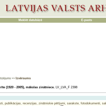
Meklēt datubāzē
E-pasts
Izvērsums
lizējums
>>
rīte (1920 - 2005), mākslas zinātniece.
LV_LVA_F 2398
sti, publikācijas, recenzijas, zinātniskie pētījumi, sarakste, fotodokumenti, s