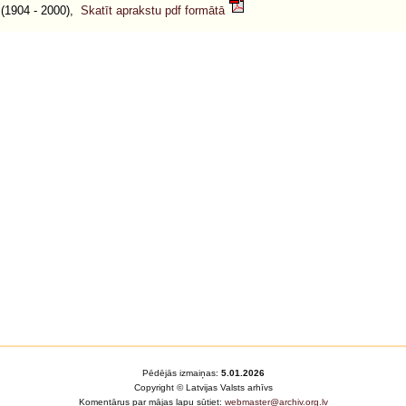
1904 - 2000),
Skatīt aprakstu pdf formātā
Pēdējās izmaiņas:
5.01.2026
Copyright © Latvijas Valsts arhīvs
Komentārus par mājas lapu sūtiet:
webmaster@archiv.org.lv