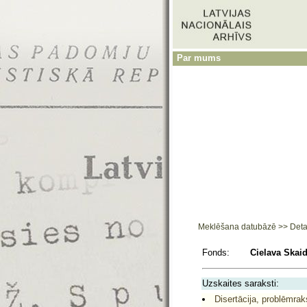
Par mums
Meklēšana datubāzē
>>
Deta
Fonds:
Cielava Skaid
Uzskaites saraksti:
Disertācija, problēmrak