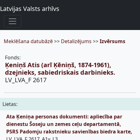
Latvijas Valsts arhīvs
Meklēšana datubāzē
>>
Detalizējums
>>
Izvērsums
Fonds:
Ķeniņš Atis (arī Ķēniņš, 1874-1961),
dzejnieks, sabiedriskais darbinieks.
LV_LVA_F 2617
Lietas:
Ata Ķeniņa personas dokumenti: apliecība par
dienestu Šoseju un zemes ceļu departamentā,
PSRS Padomju rakstnieku savienības biedra karte,
LV_LVA_F 2617_A1v_L3