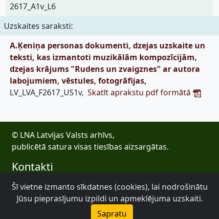
2617_A1v_L6
Uzskaites saraksti:
A.Ķeniņa personas dokumenti, dzejas uzskaite un
teksti, kas izmantoti muzikālām kompozīcijām,
dzejas krājums "Rudens un zvaigznes" ar autora
labojumiem, vēstules, fotogrāfijas,
LV_LVA_F2617_US1v,
Skatīt aprakstu pdf formātā
© LNA Latvijas Valsts arhīvs,
publicētā satura visas tiesības aizsargātas.
Kontakti
E-pasts: lva@arhivi.gov.lv
Šī vietne izmanto sīkdatnes (cookies), lai nodrošinātu
Tālrunis: +371 20027447
Jūsu pieprasījumu izpildi un apmeklējuma uzskaiti.
Bezdelīgu 1A, Rīga
Sapratu
Latvijas Valsts arhīvs