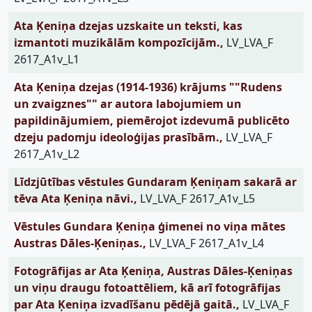
Ata Ķeniņa dzejas uzskaite un teksti, kas
izmantoti muzikālām kompozīcijām.,
LV_LVA_F
2617_A1v_L1
Ata Ķeniņa dzejas (1914-1936) krājums ""Rudens
un zvaigznes"" ar autora labojumiem un
papildinājumiem, piemērojot izdevumā publicēto
dzeju padomju ideoloģijas prasībām.,
LV_LVA_F
2617_A1v_L2
Līdzjūtības vēstules Gundaram Ķeniņam sakarā ar
tēva Ata Ķeniņa nāvi.,
LV_LVA_F 2617_A1v_L5
Vēstules Gundara Ķeniņa ģimenei no viņa mātes
Austras Dāles-Ķeniņas.,
LV_LVA_F 2617_A1v_L4
Fotogrāfijas ar Ata Ķeniņa, Austras Dāles-Ķeniņas
un viņu draugu fotoattēliem, kā arī fotogrāfijas
par Ata Ķeniņa izvadīšanu pēdējā gaitā.,
LV_LVA_F