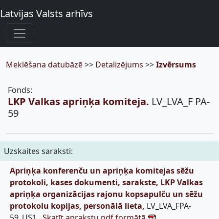
Latvijas Valsts arhīvs
Meklēšana datubāzē
>>
Detalizējums
>>
Izvērsums
Fonds:
LKP Valkas apriņķa komiteja.
LV_LVA_F PA-
59
Uzskaites saraksti:
Apriņķa konferenču un apriņķa komitejas sēžu
protokoli, kases dokumenti, sarakste, LKP Valkas
apriņķa organizācijas rajonu kopsapulču un sēžu
protokolu kopijas, personālā lieta,
LV_LVA_FPA-
59_US1,
Skatīt aprakstu pdf formātā