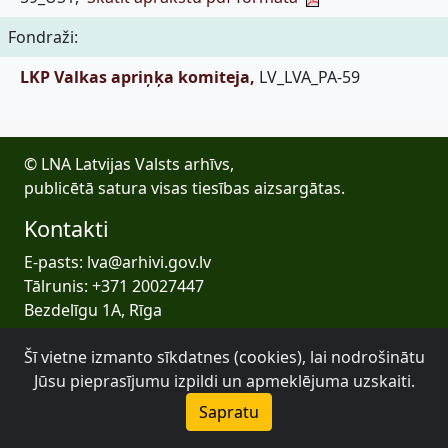
Fondraži:
LKP Valkas apriņķa komiteja,
LV_LVA_PA-59
© LNA Latvijas Valsts arhīvs,
publicētā satura visas tiesības aizsargātas.
Kontakti
E-pasts: lva@arhivi.gov.lv
Tālrunis: +371 20027447
Bezdelīgu 1A, Rīga
Latvijas Valsts arhīvs
Šī vietne izmanto sīkdatnes (cookies), lai nodrošinātu
Jūsu pieprasījumu izpildi un apmeklējuma uzskaiti.
Sapratu