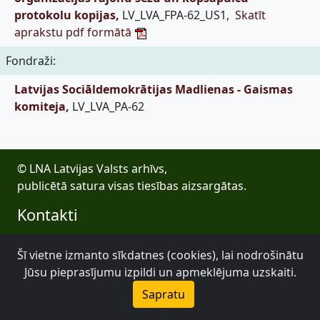
protokolu kopijas,
LV_LVA_FPA-62_US1,
Skatīt
aprakstu pdf formātā
Fondraži:
Latvijas Sociāldemokrātijas Madlienas - Gaismas
komiteja,
LV_LVA_PA-62
© LNA Latvijas Valsts arhīvs,
publicētā satura visas tiesības aizsargātas.
Kontakti
E-pasts: lva@arhivi.gov.lv
Šī vietne izmanto sīkdatnes (cookies), lai nodrošinātu
Tālrunis: +371 20027447
Jūsu pieprasījumu izpildi un apmeklējuma uzskaiti.
Bezdelīgu 1A, Rīga
Latvijas Valsts arhīvs
Sapratu