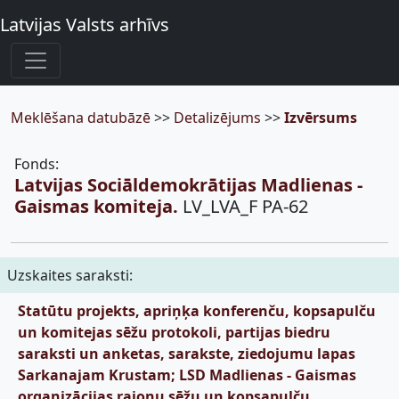
Latvijas Valsts arhīvs
Meklēšana datubāzē
>>
Detalizējums
>>
Izvērsums
Fonds:
Latvijas Sociāldemokrātijas Madlienas -
Gaismas komiteja.
LV_LVA_F PA-62
Uzskaites saraksti:
Statūtu projekts, apriņķa konferenču, kopsapulču
un komitejas sēžu protokoli, partijas biedru
saraksti un anketas, sarakste, ziedojumu lapas
Sarkanajam Krustam; LSD Madlienas - Gaismas
organizācijas rajonu sēžu un kopsapulču