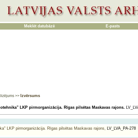
Meklēt datubāzē
E-pasts
Izvērsums
lizējums
>>
otehnika" LKP pirmorganizācija. Rīgas pilsētas Maskavas rajons.
LV_LV
ka" LKP pirmorganizācija. Rīgas pilsētas Maskavas rajons,
LV_LVA_PA-278