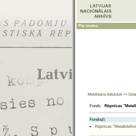
Par mums
Meklēšana datubāzē
>>
Deta
Fonds:
Rūpnīcas "Metall
Fondraži:
Rūpnīcas "Metallotehni