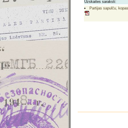
Uzskaites saraksti:
Partijas sapulču, kopas