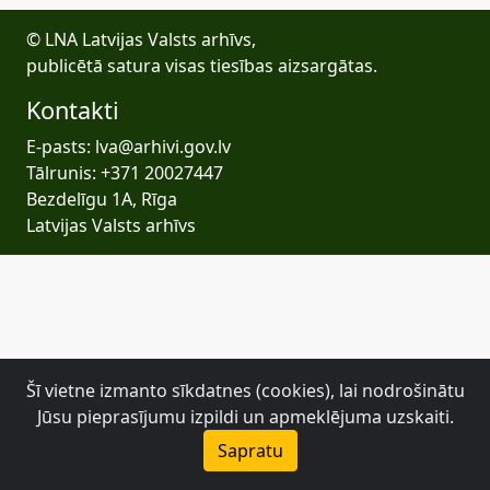
© LNA Latvijas Valsts arhīvs,
publicētā satura visas tiesības aizsargātas.
Kontakti
E-pasts: lva@arhivi.gov.lv
Tālrunis: +371 20027447
Bezdelīgu 1A, Rīga
Latvijas Valsts arhīvs
Šī vietne izmanto sīkdatnes (cookies), lai nodrošinātu
Jūsu pieprasījumu izpildi un apmeklējuma uzskaiti.
Sapratu