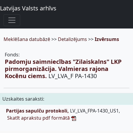
Latvijas Valsts arhīvs
Meklēšana datubāzē
>>
Detalizējums
>>
Izvērsums
Fonds:
Padomju saimniecības "Zilaiskalns" LKP
pirmorganizācija. Valmieras rajona
Kocēnu ciems.
LV_LVA_F PA-1430
Uzskaites saraksti:
Partijas sapulču protokoli,
LV_LVA_FPA-1430_US1,
Skatīt aprakstu pdf formātā