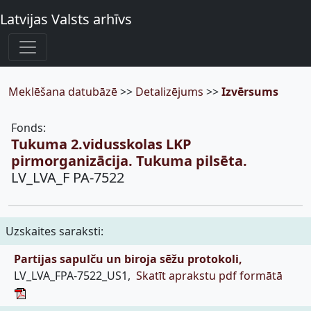
Latvijas Valsts arhīvs
Meklēšana datubāzē
>>
Detalizējums
>>
Izvērsums
Fonds:
Tukuma 2.vidusskolas LKP
pirmorganizācija. Tukuma pilsēta.
LV_LVA_F PA-7522
Uzskaites saraksti:
Partijas sapulču un biroja sēžu protokoli,
LV_LVA_FPA-7522_US1,
Skatīt aprakstu pdf formātā