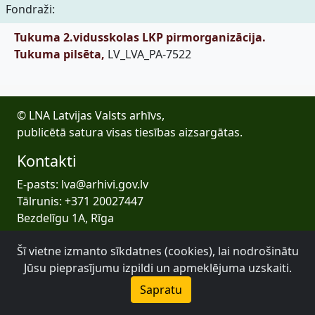
Fondraži:
Tukuma 2.vidusskolas LKP pirmorganizācija.
Tukuma pilsēta,
LV_LVA_PA-7522
© LNA Latvijas Valsts arhīvs,
publicētā satura visas tiesības aizsargātas.
Kontakti
E-pasts: lva@arhivi.gov.lv
Tālrunis: +371 20027447
Bezdelīgu 1A, Rīga
Latvijas Valsts arhīvs
Šī vietne izmanto sīkdatnes (cookies), lai nodrošinātu
Jūsu pieprasījumu izpildi un apmeklējuma uzskaiti.
Sapratu