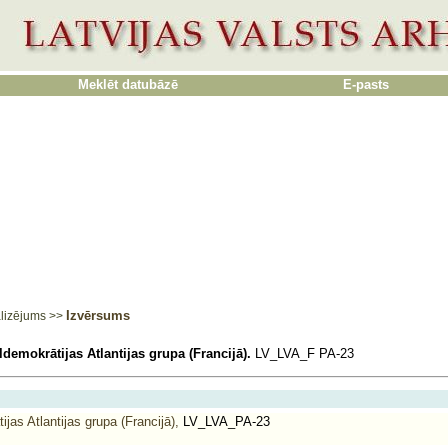
Meklēt datubāzē
E-pasts
Izvērsums
lizējums
>>
ldemokrātijas Atlantijas grupa (Francijā).
LV_LVA_F PA-23
jas Atlantijas grupa (Francijā),
LV_LVA_PA-23