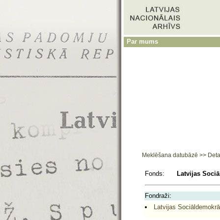
Par mums
Meklēšana datubāzē
>>
Deta
Fonds:
Latvijas Sociā
Fondraži:
Latvijas Sociāldemokrāti