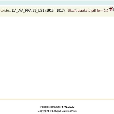
rakste.,
LV_LVA_FPA-23_US1 (1915 - 1917),
Skatīt aprakstu pdf formātā
Pēdējās izmaiņas:
5.01.2026
Copyright © Latvijas Valsts arhīvs