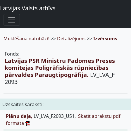
Latvijas Valsts arhīvs
Meklēšana datubāzē
>>
Detalizējums
>>
Izvērsums
Fonds:
Latvijas PSR Ministru Padomes Preses
komitejas Poligrāfiskās rūpniecības
pārvaldes Paraugtipogrāfija.
LV_LVA_F
2093
Uzskaites saraksti:
Plānu daļa,
LV_LVA_F2093_US1,
Skatīt aprakstu pdf
formātā