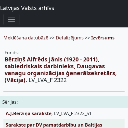
Latvijas Valsts arhīvs
Meklēšana datubāzē
>>
Detalizējums
>>
Izvērsums
Fonds:
Bērziņš Alfrēds Jānis (1920 - 2011),
sabiedriskais darbinieks, Daugavas
vanagu organizācijas ģenerālsekretārs,
(Vācija).
LV_LVA_F 2322
Sērijas:
A.J.Bērziņa sarakste,
LV_LVA_F 2322_S1
Sarakste par DV pamatdarbību un Baltijas