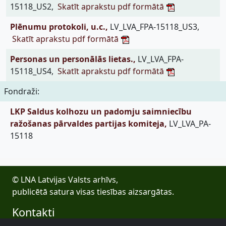
15118_US2,
Skatīt aprakstu pdf formātā
Plēnumu protokoli, u.c.,
LV_LVA_FPA-15118_US3,
Skatīt aprakstu pdf formātā
Personas un personālās lietas.,
LV_LVA_FPA-
15118_US4,
Skatīt aprakstu pdf formātā
Fondraži:
LKP Saldus kolhozu un padomju saimniecību
ražošanas pārvaldes partijas komiteja,
LV_LVA_PA-
15118
© LNA Latvijas Valsts arhīvs,
publicētā satura visas tiesības aizsargātas.
Kontakti