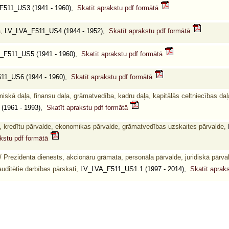
511_US3 (1941 - 1960),
Skatīt aprakstu pdf formātā
,
LV_LVA_F511_US4 (1944 - 1952),
Skatīt aprakstu pdf formātā
F511_US5 (1941 - 1960),
Skatīt aprakstu pdf formātā
11_US6 (1944 - 1960),
Skatīt aprakstu pdf formātā
skā daļa, finansu daļa, grāmatvedība, kadru daļa, kapitālās celtniecības daļ
(1961 - 1993),
Skatīt aprakstu pdf formātā
s, kredītu pārvalde, ekonomikas pārvalde, grāmatvedības uzskaites pārvalde,
akstu pdf formātā
/ Prezidenta dienests, akcionāru grāmata, personāla pārvalde, juridiskā pārva
uditētie darbības pārskati,
LV_LVA_F511_US1.1 (1997 - 2014),
Skatīt aprak