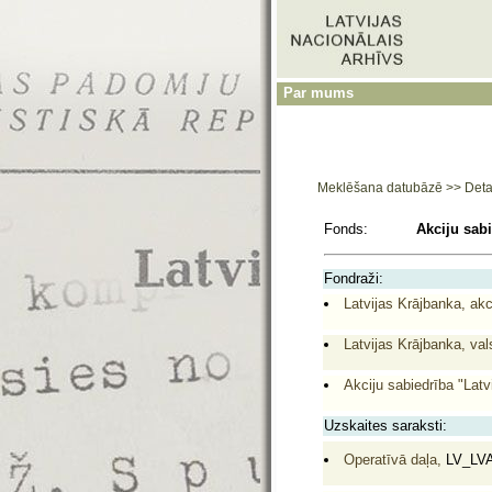
Par mums
Meklēšana datubāzē
>>
Deta
Fonds:
Akciju sabi
Fondraži:
Latvijas Krājbanka, akc
Latvijas Krājbanka, val
Akciju sabiedrība "Latv
Uzskaites saraksti:
Operatīvā daļa,
LV_LVA