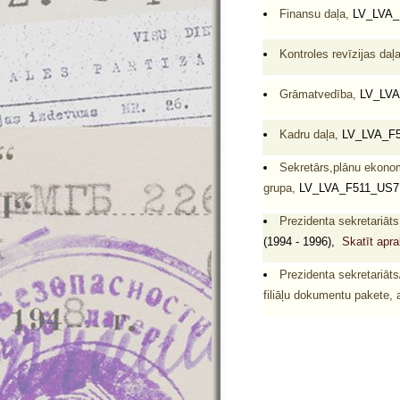
Finansu daļa,
LV_LVA_F
Kontroles revīzijas daļa
Grāmatvedība,
LV_LVA_
Kadru daļa,
LV_LVA_F5
Sekretārs,plānu ekonomi
grupa,
LV_LVA_F511_US7 
Prezidenta sekretariāt
(1994 - 1996),
Skatīt apr
Prezidenta sekretariāts
filiāļu dokumentu pakete, a