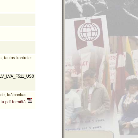
a, tautas kontroles
LV_LVA_F511_US8
lde, krājbankas
stu pdf formātā