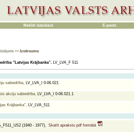
Meklēt datubāzē
E-pasts
Izvērsums
lizējums
>>
edrība "Latvijas Krājbanka".
LV_LVA_F 511
iju sabiedrība,
LV_LVA_I 0-06.021
sts akciju sabiedrība,
LV_LVA_I 0-06.021.1
ijas Krājbanka",
LV_LVA_511
_F511_US2 (1940 - 1977),
Skatīt aprakstu pdf formātā