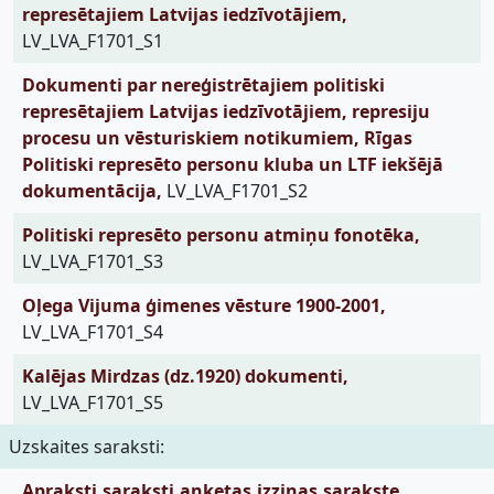
represētajiem Latvijas iedzīvotājiem,
LV_LVA_F1701_S1
Dokumenti par nereģistrētajiem politiski
represētajiem Latvijas iedzīvotājiem, represiju
procesu un vēsturiskiem notikumiem, Rīgas
Politiski represēto personu kluba un LTF iekšējā
dokumentācija,
LV_LVA_F1701_S2
Politiski represēto personu atmiņu fonotēka,
LV_LVA_F1701_S3
Oļega Vijuma ģimenes vēsture 1900-2001,
LV_LVA_F1701_S4
Kalējas Mirdzas (dz.1920) dokumenti,
LV_LVA_F1701_S5
Uzskaites saraksti:
Apraksti,saraksti,anketas,izziņas,sarakste,