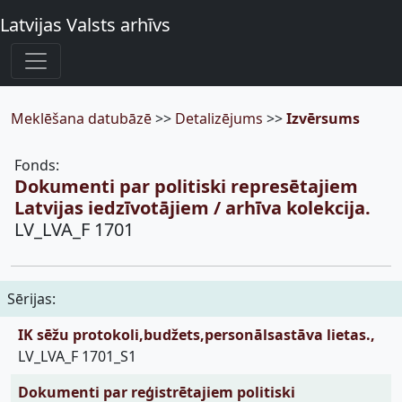
Latvijas Valsts arhīvs
Meklēšana datubāzē
>>
Detalizējums
>>
Izvērsums
Fonds:
Dokumenti par politiski represētajiem
Latvijas iedzīvotājiem / arhīva kolekcija.
LV_LVA_F 1701
Sērijas:
IK sēžu protokoli,budžets,personālsastāva lietas.,
LV_LVA_F 1701_S1
Dokumenti par reģistrētajiem politiski