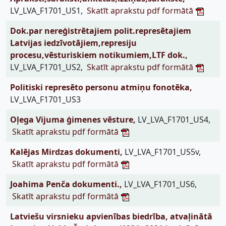
LV_LVA_F1701_US1,
Skatīt aprakstu pdf formātā
Dok.par nereģistrētajiem polit.represētajiem
Latvijas iedzīvotājiem,represiju
procesu,vēsturiskiem notikumiem,LTF dok.,
LV_LVA_F1701_US2,
Skatīt aprakstu pdf formātā
Politiski represēto personu atmiņu fonotēka,
LV_LVA_F1701_US3
Oļega Vijuma ģimenes vēsture,
LV_LVA_F1701_US4,
Skatīt aprakstu pdf formātā
Kalējas Mirdzas dokumenti,
LV_LVA_F1701_US5v,
Skatīt aprakstu pdf formātā
Joahima Penča dokumenti.,
LV_LVA_F1701_US6,
Skatīt aprakstu pdf formātā
Latviešu virsnieku apvienības biedrība, atvaļinātā