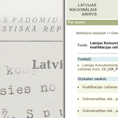
Par mums
Meklēšana datubāzē
>>
Deta
Latvijas Komunis
Fonds:
kvalifikācijas ce
Fondraži:
Latvijas Komunistiskās 
celšanas kursi,
LV_LVA_P
Uzskaites saraksti:
Kvalifikācijas celšana
Grāmatvedības dok., per
Grāmatvedības dok., per