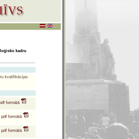
oloģisko kadru
u kvalifikācijas
 pdf formātā
u pdf formātā
u pdf formātā