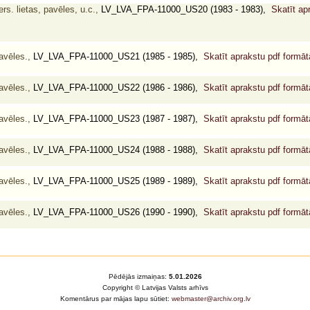
s. lietas, pavēles, u.c.,
LV_LVA_FPA-11000_US20 (1983 - 1983),
Skatīt ap
avēles.,
LV_LVA_FPA-11000_US21 (1985 - 1985),
Skatīt aprakstu pdf formā
avēles.,
LV_LVA_FPA-11000_US22 (1986 - 1986),
Skatīt aprakstu pdf formā
avēles.,
LV_LVA_FPA-11000_US23 (1987 - 1987),
Skatīt aprakstu pdf formā
avēles.,
LV_LVA_FPA-11000_US24 (1988 - 1988),
Skatīt aprakstu pdf formā
avēles.,
LV_LVA_FPA-11000_US25 (1989 - 1989),
Skatīt aprakstu pdf formā
avēles.,
LV_LVA_FPA-11000_US26 (1990 - 1990),
Skatīt aprakstu pdf formā
Pēdējās izmaiņas:
5.01.2026
Copyright © Latvijas Valsts arhīvs
Komentārus par mājas lapu sūtiet:
webmaster@archiv.org.lv