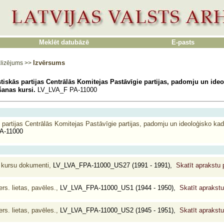
Meklēt datubāzē
E-pasts
Izvērsums
lizējums
>>
tiskās partijas Centrālās Komitejas Pastāvīgie partijas, padomju un ide
lšanas kursi.
LV_LVA_F PA-11000
partijas Centrālās Komitejas Pastāvīgie partijas, padomju un ideoloģisko kadr
A-11000
s kursu dokumenti,
LV_LVA_FPA-11000_US27 (1991 - 1991),
Skatīt aprakstu
s. lietas, pavēles.,
LV_LVA_FPA-11000_US1 (1944 - 1950),
Skatīt aprakst
s. lietas, pavēles.,
LV_LVA_FPA-11000_US2 (1945 - 1951),
Skatīt aprakst