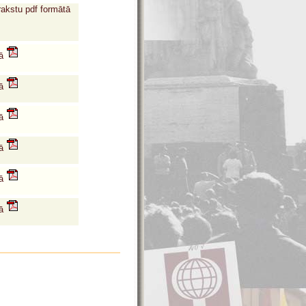
rakstu pdf formātā
tā
tā
tā
tā
tā
tā