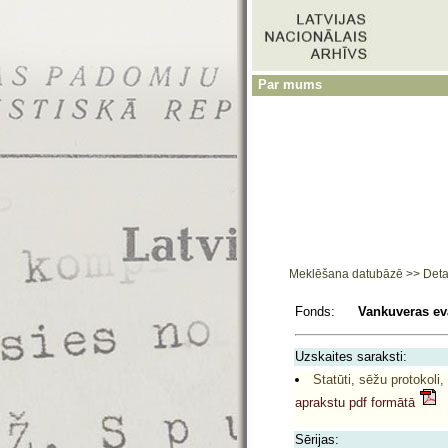
Par mums
Meklēšana datubāzē
>>
Deta
Fonds:
Vankuveras eva
Uzskaites saraksti:
Statūti, sēžu protokoli,
aprakstu pdf formātā
Sērijas: