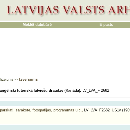
Meklēt datubāzē
E-pasts
Izvērsums
lizējums
>>
ņģēliski luteriskā latviešu draudze (Kanāda).
LV_LVA_F 2682
 pārskati, sarakste, fotogrāfijas, programmas u.c.,
LV_LVA_F2682_US1v (1969